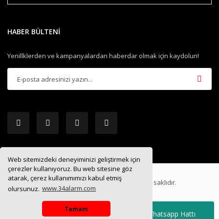
HABER BÜLTENİ
Yenillklerden ve kampanyalardan haberdar olmak için kaydolun!
Web sitemizdeki deneyiminizi geliştirmek için
çerezler kullanıyoruz. Bu web sitesine göz
atarak, çerez kullanımımızı kabul etmiş
2019 ®
34ALARM.COM
| Tüm hakları saklıdır.
olursunuz.
www.34alarm.com
Tamam
Whatsapp Hattı