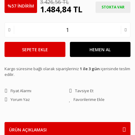
3.426,56 TL
%57 İNDİRİM
1.484,84 TL
STOKTA VAR
SEPETE EKLE
HEMEN AL
Kargo süresine bağlı olarak siparişleriniz
1 ile 3 gün
içerisinde teslim
edilir.
Fiyat Alarmı
Tavsiye Et
Yorum Yaz
ÜRÜN AÇIKLAMASI