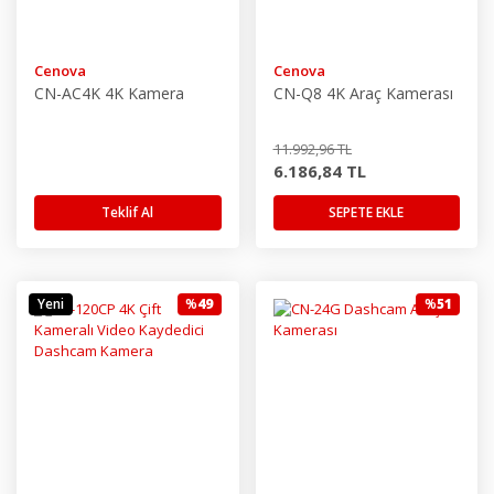
Cenova
Cenova
CN-AC4K 4K Kamera
CN-Q8 4K Araç Kamerası
11.992,96 TL
6.186,84 TL
Teklif Al
SEPETE EKLE
Yeni
%
49
%
51