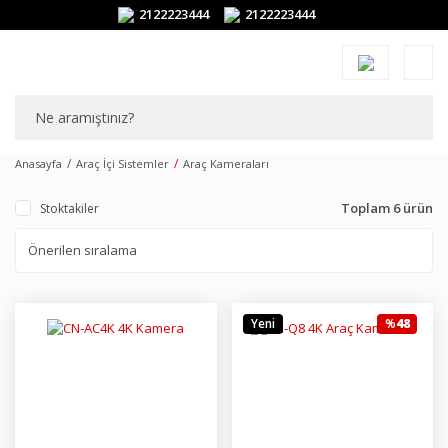
2122223444
2122223444
Anasayfa
Araç İçi Sistemler
Araç Kameraları
Toplam 6 ürün
Stoktakiler
Yeni
%
48