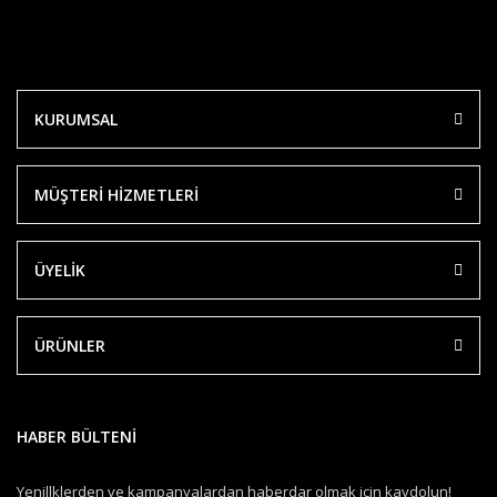
KURUMSAL
MÜŞTERİ HİZMETLERİ
ÜYELİK
ÜRÜNLER
HABER BÜLTENİ
Yenillklerden ve kampanyalardan haberdar olmak için kaydolun!