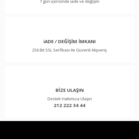
7 gün içerisinde iade ve değişim
iADE / DEĞİŞİM İMKANI
256 Bit SSL Serfikası ile Güvenli Alışveriş
BİZE ULAŞIN
Destek Hattımıza Ulaşın
212 222 34 44