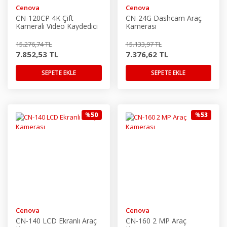
Cenova
Cenova
CN-120CP 4K Çift
CN-24G Dashcam Araç
Kameralı Video Kaydedici
Kamerası
Dashcam Kamera
15.276,74 TL
15.133,97 TL
7.852,53 TL
7.376,62 TL
SEPETE EKLE
SEPETE EKLE
%
50
%
53
Cenova
Cenova
CN-140 LCD Ekranlı Araç
CN-160 2 MP Araç