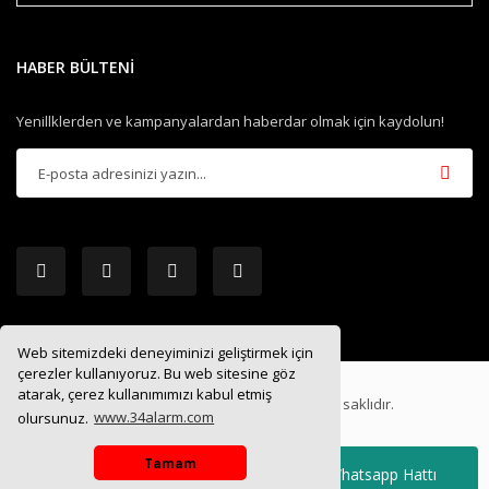
HABER BÜLTENİ
Yenillklerden ve kampanyalardan haberdar olmak için kaydolun!
Web sitemizdeki deneyiminizi geliştirmek için
çerezler kullanıyoruz. Bu web sitesine göz
atarak, çerez kullanımımızı kabul etmiş
2019 ®
34ALARM.COM
| Tüm hakları saklıdır.
olursunuz.
www.34alarm.com
Tamam
Whatsapp Hattı