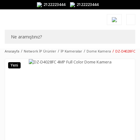
2122223444
2122223444
Anasayfa
Network İP Ürünler
İP Kameralar
Dome Kamera
DZ-D4028FC 4
Yeni