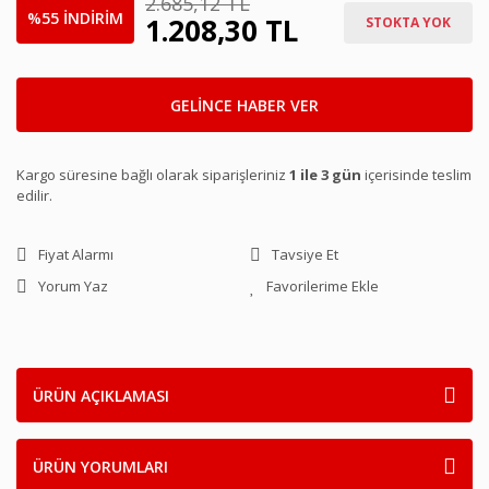
2.685,12 TL
%55 İNDİRİM
1.208,30 TL
STOKTA YOK
GELİNCE HABER VER
Kargo süresine bağlı olarak siparişleriniz
1 ile 3 gün
içerisinde teslim
edilir.
Fiyat Alarmı
Tavsiye Et
Yorum Yaz
ÜRÜN AÇIKLAMASI
ÜRÜN YORUMLARI