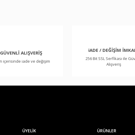
Bu ürüne ilk yorumu siz yapın!
Yorum Yaz
iADE / DEĞİŞİM İMKA
GÜVENLİ ALIŞVERİŞ
256 Bit SSL Serfikası ile Gü
n içerisinde iade ve değişim
Alışveriş
Gönder
ÜYELİK
ÜRÜNLER