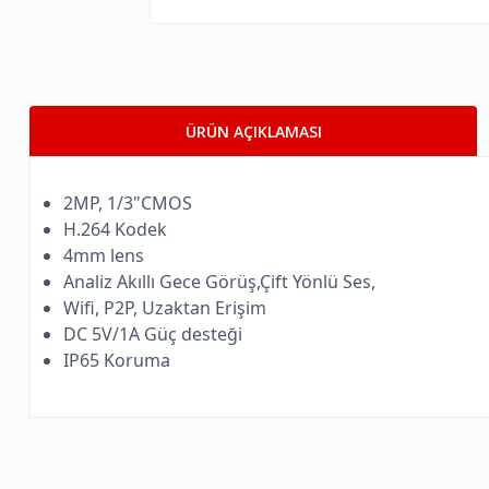
ÜRÜN AÇIKLAMASI
2MP, 1/3"CMOS
H.264 Kodek
4mm lens
Analiz Akıllı Gece Görüş,Çift Yönlü Ses,
Wifi, P2P, Uzaktan Erişim
DC 5V/1A Güç desteği
IP65 Koruma
Bu ürünün fiyat bilgisi, resim, ürün açıklamalarında ve diğer kon
Görüş ve önerileriniz için teşekkür ederiz.