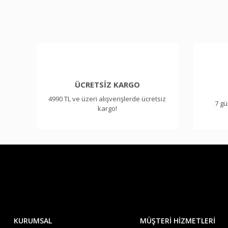
Ürün resmi kalitesiz, bozuk veya görüntülenemiyor.
Ürün açıklamasında eksik bilgiler bulunuyor.
Ürün bilgilerinde hatalar bulunuyor.
Ürün fiyatı diğer sitelerden daha pahalı.
Bu ürüne benzer farklı alternatifler olmalı.
ÜCRETSİZ KARGO
4990 TL ve üzeri alışverişlerde ücretsiz
7 gü
kargo!
KURUMSAL
MÜŞTERİ HİZMETLERİ