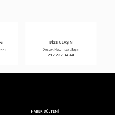
BİZE ULAŞIN
NI
Destek Hattımıza Ulaşın
venli
212 222 34 44
HABER BÜLTENİ