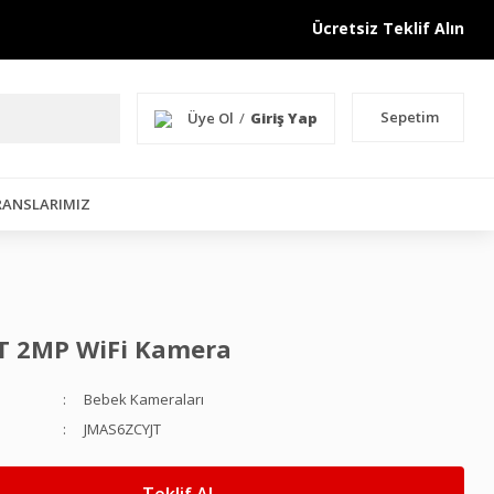
Ücretsiz Teklif Alın
Sepetim
Üye Ol
/
Giriş Yap
RANSLARIMIZ
T 2MP WiFi Kamera
Bebek Kameraları
JMAS6ZCYJT