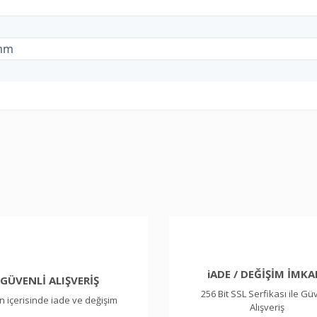
3mm
ularda yetersiz gördüğünüz noktaları öneri formunu kullanarak tarafımıza il
Bu ürüne ilk yorumu siz yapın!
Yorum Yaz
iADE / DEĞİŞİM İMKA
GÜVENLİ ALIŞVERİŞ
256 Bit SSL Serfikası ile Gü
n içerisinde iade ve değişim
Alışveriş