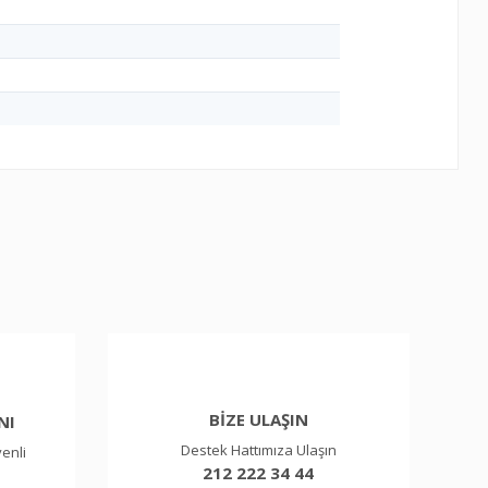
etebilirsiniz.
BİZE ULAŞIN
NI
Destek Hattımıza Ulaşın
venli
212 222 34 44