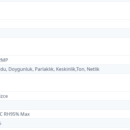
 2MP
u, Doygunluk, Parlaklık, Keskinlik,Ton, Netlik
izce
0℃ RH95% Max
%