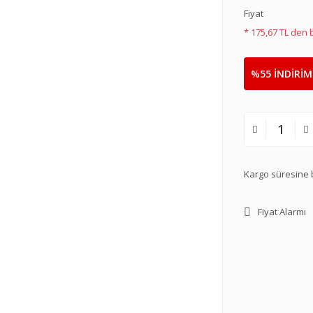
Fiyat
* 175,67 TL den 
%55 İNDİRİM
Kargo süresine b
Fiyat Alarmı