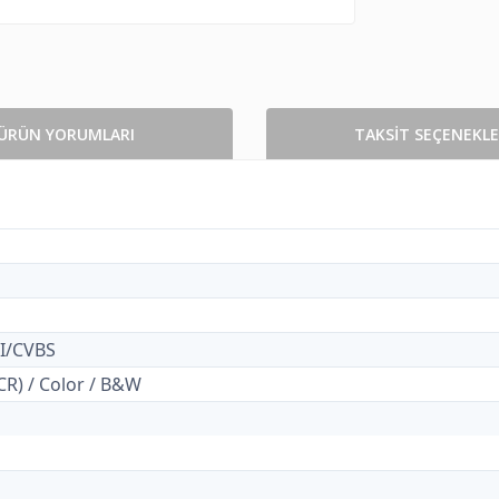
ÜRÜN YORUMLARI
TAKSİT SEÇENEKLE
I/CVBS
CR) / Color / B&W