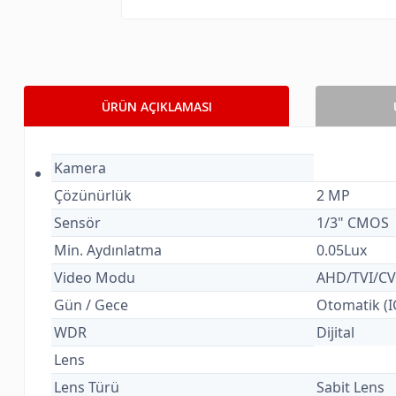
ÜRÜN AÇIKLAMASI
Kamera
Çözünürlük
2 MP
Sensör
1/3" CMOS
Min. Aydınlatma
0.05Lux
Video Modu
AHD/TVI/CV
Gün / Gece
Otomatik (I
WDR
Dijital
Lens
Lens Türü
Sabit Lens