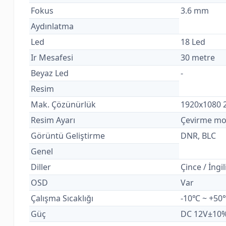
Fokus
3.6 mm
Aydınlatma
Led
18 Led
Ir Mesafesi
30 metre
Beyaz Led
-
Resim
Mak. Çözünürlük
1920x1080
Resim Ayarı
Çevirme mod
Görüntü Geliştirme
DNR, BLC
Genel
Diller
Çince / İngil
OSD
Var
Çalışma Sıcaklığı
-10℃ ~ +5
Güç
DC 12V±10