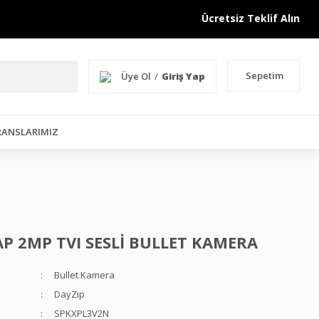
Ücretsiz Teklif Alın
Sepetim
Üye Ol
/
Giriş Yap
RANSLARIMIZ
AP 2MP TVI SESLİ BULLET KAMERA
Bullet Kamera
DayZip
SPKXPL3V2N