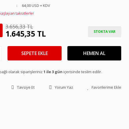
64,00 USD + KDV
başlayan taksitlerle!
3.656,33 TL
1.645,35 TL
STOKTA VAR
SEPETE EKLE
HEMEN AL
ağlı olarak siparişleriniz
1 ile 3 gün
içerisinde teslim edilir.
Tavsiye Et
Yorum Yaz