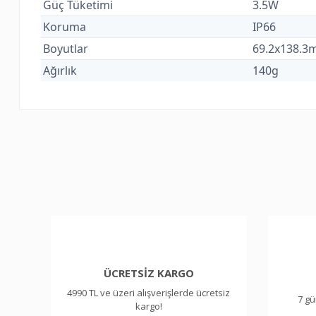
Güç Tüketimi
3.5W
Koruma
IP66
Boyutlar
69.2x138.
Ağırlık
140g
Bu ürünün fiyat bilgisi, resim, ürün açıklamalarında ve diğer kon
Görüş ve önerileriniz için teşekkür ederiz.
Ürün resmi kalitesiz, bozuk veya görüntülenemiyor.
Ürün açıklamasında eksik bilgiler bulunuyor.
Ürün bilgilerinde hatalar bulunuyor.
Ürün fiyatı diğer sitelerden daha pahalı.
Bu ürüne benzer farklı alternatifler olmalı.
ÜCRETSİZ KARGO
4990 TL ve üzeri alışverişlerde ücretsiz
7 gü
kargo!