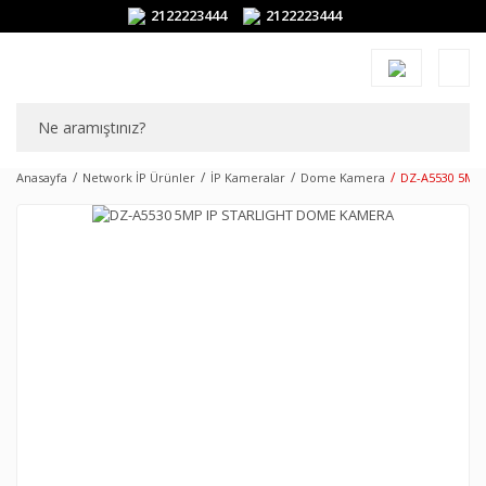
2122223444
2122223444
Anasayfa
Network İP Ürünler
İP Kameralar
Dome Kamera
DZ-A5530 5MP