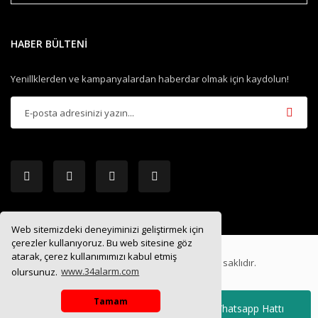
HABER BÜLTENİ
Yenillklerden ve kampanyalardan haberdar olmak için kaydolun!
Web sitemizdeki deneyiminizi geliştirmek için
çerezler kullanıyoruz. Bu web sitesine göz
atarak, çerez kullanımımızı kabul etmiş
2019 ®
34ALARM.COM
| Tüm hakları saklıdır.
olursunuz.
www.34alarm.com
Tamam
Whatsapp Hattı