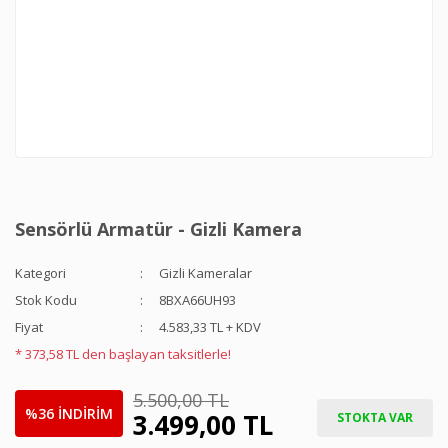
Sensörlü Armatür - Gizli Kamera
Kategori
Gizli Kameralar
Stok Kodu
8BXA66UH93
Fiyat
4.583,33 TL + KDV
* 373,58 TL den başlayan taksitlerle!
5.500,00 TL
%36 İNDİRİM
3.499,00 TL
STOKTA VAR