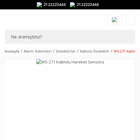
2122223444
2122223444
Anasayfa
Alarm Sistemleri
Detektörler
Kablolu Dedektör
WS-271 Kablolu