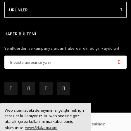
ÜRÜNLER
HABER BÜLTENİ
Yenillklerden ve kampanyalardan haberdar olmak için kaydolun!
Web sitemizdeki deneyiminizi geliştirmek için
çerezler kullanıyoruz. Bu web sitesine göz
atarak, çerez kullanımımızı kabul etmiş
2019 ®
34ALARM.COM
| Tüm hakları saklıdır.
olursunuz.
www.34alarm.com