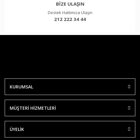
BİZE ULAŞIN
Destek Hattımıza Ulaşın
212 222 34 44
KURUMSAL
MÜŞTERİ HİZMETLERİ
ÜYELİK