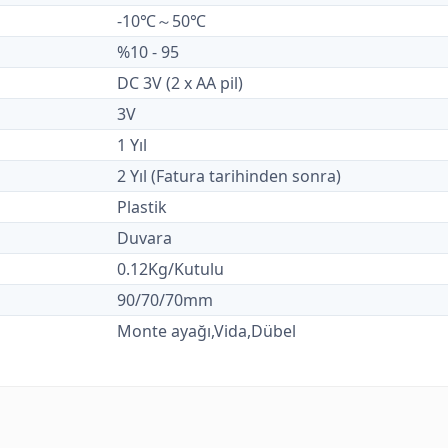
-10℃～50℃
%10 - 95
DC 3V (2 x AA pil)
3V
1 Yıl
2 Yıl (Fatura tarihinden sonra)
Plastik
Duvara
0.12Kg/Kutulu
90/70/70mm
Monte ayağı,Vida,Dübel
ularda yetersiz gördüğünüz noktaları öneri formunu kullanarak tarafımıza il