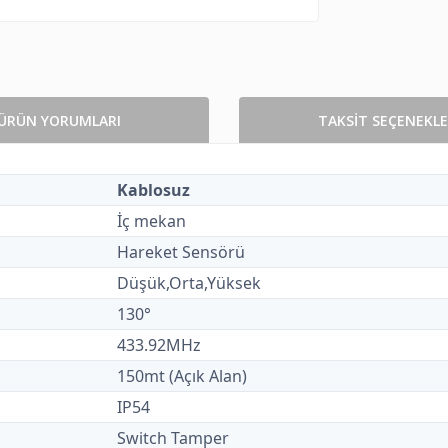
ÜRÜN YORUMLARI
TAKSİT SEÇENEKLE
Kablosuz
İç mekan
Hareket Sensörü
Düşük,Orta,Yüksek
130°
433.92MHz
150mt (Açık Alan)
IP54
Switch Tamper