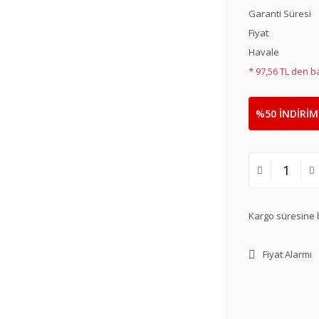
Garanti Süresi
Fiyat
Havale
* 97,56 TL den ba
%50 İNDİRİM
Kargo süresine b
Fiyat Alarmı