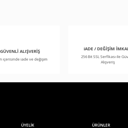
Bu ürüne ilk yorumu siz yapın!
Yorum Yaz
iADE / DEĞİŞİM İMKA
GÜVENLİ ALIŞVERİŞ
256 Bit SSL Serfikası ile Gü
n içerisinde iade ve değişim
Alışveriş
Gönder
ÜYELİK
ÜRÜNLER