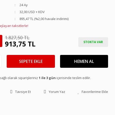
24 Ay
32,00 USD + KDV
895,47 TL (%2,00 havale indirimi)
şlayan taksitlerle!
1.827,50 TL
913,75 TL
STOKTA VAR
SEPETE EKLE
HEMEN AL
ağlı olarak siparişleriniz
1 ile 3 gün
içerisinde teslim edilir.
Tavsiye Et
Yorum Yaz