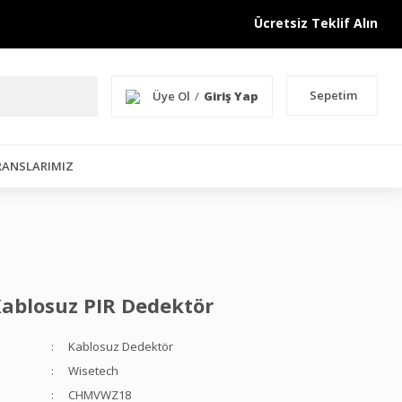
Ücretsiz Teklif Alın
Sepetim
Üye Ol
/
Giriş Yap
RANSLARIMIZ
ablosuz PIR Dedektör
Kablosuz Dedektör
Wisetech
CHMVWZ18