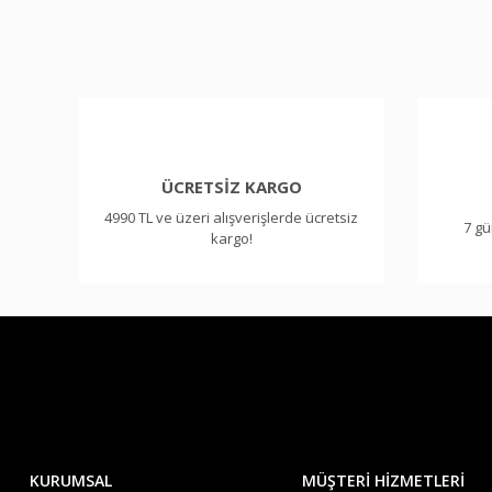
Ürün resmi kalitesiz, bozuk veya görüntülenemiyor.
Ürün açıklamasında eksik bilgiler bulunuyor.
Ürün bilgilerinde hatalar bulunuyor.
Ürün fiyatı diğer sitelerden daha pahalı.
Bu ürüne benzer farklı alternatifler olmalı.
ÜCRETSİZ KARGO
4990 TL ve üzeri alışverişlerde ücretsiz
7 gü
kargo!
KURUMSAL
MÜŞTERİ HİZMETLERİ