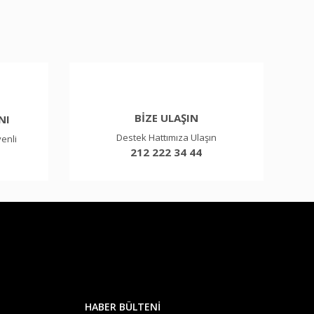
BİZE ULAŞIN
NI
Destek Hattımıza Ulaşın
venli
212 222 34 44
HABER BÜLTENİ