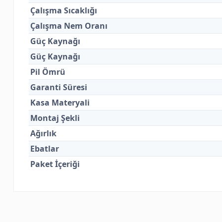
Çalışma Sıcaklığı
Çalışma Nem Oranı
Güç Kaynağı
Güç Kaynağı
Pil Ömrü
Garanti Süresi
Kasa Materyali
Montaj Şekli
Ağırlık
Ebatlar
Paket İçeriği
Bu ürünün fiyat bilgisi, resim, ürün açıklamalarında ve diğer kon
Görüş ve önerileriniz için teşekkür ederiz.