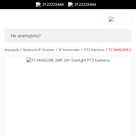
2122223444
2122223444
Anasayfa
Network İP Ürünler
İP Kameralar
PTZ Kamera
TC-NH6220IE 2MP