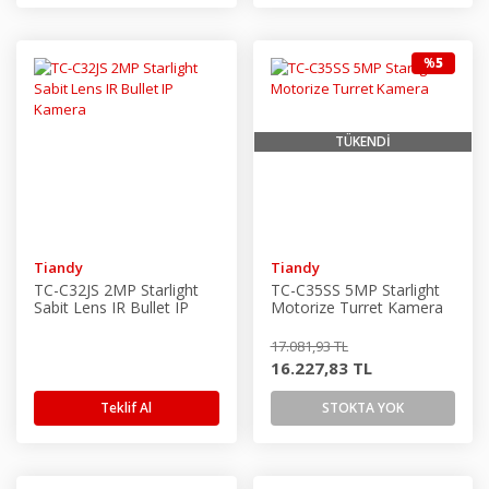
%
5
TÜKENDİ
Tiandy
Tiandy
TC-C32JS 2MP Starlight
TC-C35SS 5MP Starlight
Sabit Lens IR Bullet IP
Motorize Turret Kamera
Kamera
17.081,93 TL
16.227,83 TL
Teklif Al
STOKTA YOK