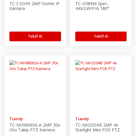
TC-C32HN 2MP Dome IP
TC-H389M Spec:
Kamera
44X/LW/P/A 180°
Panoramik + 44x Optik
Teklif Al
Teklif Al
Tiandy
Tiandy
TC-NH9806S6-A 2MP 30x
TC-NH3204IE 2MP 4x
Oto Takip PTZ Kamera
Starlight Mini POE PTZ