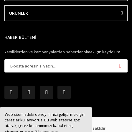
ÜRÜNLER
HABER BÜLTENİ
Yenillklerden ve kampanyalardan haberdar olmak için kaydolun!
Web sitemizdeki deneyiminizi geliştirmek için
çerezler kullanıyoruz. Bu web sitesine göz
atarak, çerez kullanımımızı kabul etmiş
2019 ®
34ALARM.COM
| Tüm hakları saklıdır.
olursunuz.
www.34alarm.com