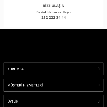
BİZE ULAŞIN
Destek Hattımıza Ulaşın
212 222 34 44
KURUMSAL
MÜŞTERİ HİZMETLERİ
ÜYELİK