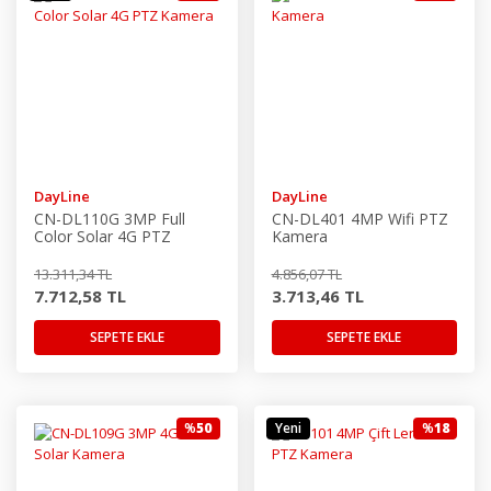
DayLine
DayLine
CN-DL110G 3MP Full
CN-DL401 4MP Wifi PTZ
Color Solar 4G PTZ
Kamera
Kamera
13.311,34 TL
4.856,07 TL
7.712,58 TL
3.713,46 TL
SEPETE EKLE
SEPETE EKLE
%
50
Yeni
%
18