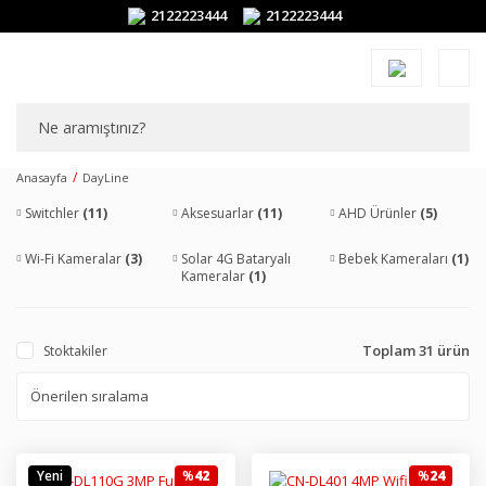
2122223444
2122223444
Anasayfa
DayLine
Switchler
(11)
Aksesuarlar
(11)
AHD Ürünler
(5)
Wi-Fi Kameralar
(3)
Solar 4G Bataryalı
Bebek Kameraları
(1)
Kameralar
(1)
Toplam 31 ürün
Stoktakiler
Yeni
%
42
%
24