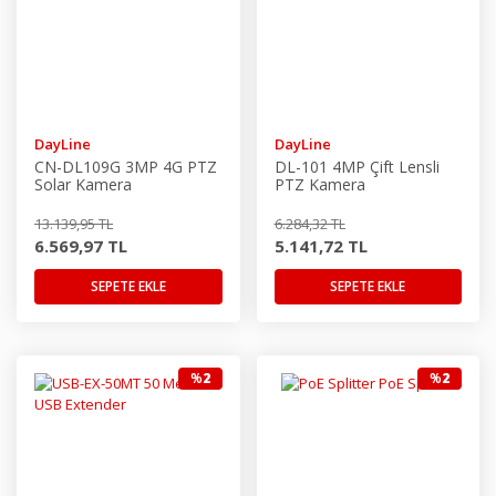
DayLine
DayLine
CN-DL109G 3MP 4G PTZ
DL-101 4MP Çift Lensli
Solar Kamera
PTZ Kamera
13.139,95 TL
6.284,32 TL
6.569,97 TL
5.141,72 TL
SEPETE EKLE
SEPETE EKLE
%
2
%
2